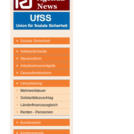
Soziale Sicherheit
Volksentscheide
Steuerreform
Arbeitnehmerentgelte
Gesundheitsreform
Umverteilung
Mehrwertsteuer
Solidaritätszuschlag
Länderfinanzausgleich
Renten - Pensionen
Bundeswehr
Kinderagenda