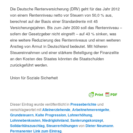
Die Deutsche Rentenversicherung (DRV) geht für das Jahr 2012
von einem Rentenniveau netto vor Steuern von 50,0 % aus,
berechnet auf der Basis einer Standardrente mit 45
Versicherungsjahren. Bis zum Jahr 2030 soll das Rentenniveau –
sofern der Gesetzgeber nicht eingreift – auf 43 % sinken, was
eine weitere Reduzierung des Rentenniveaus und einen weiteren
Anstieg von Armut in Deutschland bedeutet. Mit höheren
Steuereinnahmen und einer stärkere Beteiligung der Finanzelite
an den Kosten des Staates könnten die Staatschulden
zurückgeführt werden.
Union für Soziale Sicherheit
Dieser Eintrag wurde veröffentlicht in
Presseberichte
und
verschlagwortet mit
Alleinerziehende
,
Arbeitnehmerentgelte
,
Grundsteuern
,
Kalte Progression
,
Lohnerhöhung
,
Lohnnebenkosten
,
Niedriglohnland
,
Sanierungskonzept
,
Solidaritätszuschlag
,
Steuererhöhungen
von
Dieter Neumann
.
Permanenter Link zum Eintrag
.