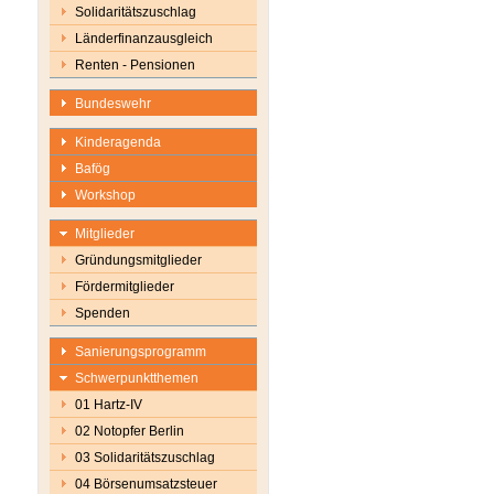
Solidaritätszuschlag
Länderfinanzausgleich
Renten - Pensionen
Bundeswehr
Kinderagenda
Bafög
Workshop
Mitglieder
Gründungsmitglieder
Fördermitglieder
Spenden
Sanierungsprogramm
Schwerpunktthemen
01 Hartz-IV
02 Notopfer Berlin
03 Solidaritätszuschlag
04 Börsenumsatzsteuer