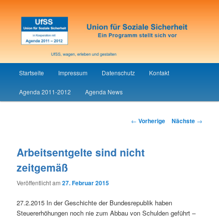
Union für Soziale Sicherheit
UfSS
Hauptmenü
Startseite
Impressum
Datenschutz
Kontakt
Zum
Agenda 2011-2012
Agenda News
Inhalt
wechseln
Artikelnavigation
←
Vorherige
Nächste
→
Arbeitsentgelte sind nicht
zeitgemäß
Veröffentlicht am
27. Februar 2015
27.2.2015 In der Geschichte der Bundesrepublik haben
Steuererhöhungen noch nie zum Abbau von Schulden geführt –