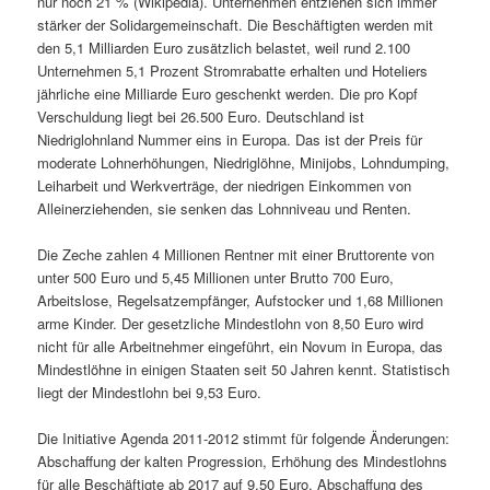
nur noch 21 % (Wikipedia). Unternehmen entziehen sich immer
stärker der Solidargemeinschaft. Die Beschäftigten werden mit
den 5,1 Milliarden Euro zusätzlich belastet, weil rund 2.100
Unternehmen 5,1 Prozent Stromrabatte erhalten und Hoteliers
jährliche eine Milliarde Euro geschenkt werden. Die pro Kopf
Verschuldung liegt bei 26.500 Euro. Deutschland ist
Niedriglohnland Nummer eins in Europa. Das ist der Preis für
moderate Lohnerhöhungen, Niedriglöhne, Minijobs, Lohndumping,
Leiharbeit und Werkverträge, der niedrigen Einkommen von
Alleinerziehenden, sie senken das Lohnniveau und Renten.
Die Zeche zahlen 4 Millionen Rentner mit einer Bruttorente von
unter 500 Euro und 5,45 Millionen unter Brutto 700 Euro,
Arbeitslose, Regelsatzempfänger, Aufstocker und 1,68 Millionen
arme Kinder. Der gesetzliche Mindestlohn von 8,50 Euro wird
nicht für alle Arbeitnehmer eingeführt, ein Novum in Europa, das
Mindestlöhne in einigen Staaten seit 50 Jahren kennt. Statistisch
liegt der Mindestlohn bei 9,53 Euro.
Die Initiative Agenda 2011-2012 stimmt für folgende Änderungen:
Abschaffung der kalten Progression, Erhöhung des Mindestlohns
für alle Beschäftigte ab 2017 auf 9,50 Euro, Abschaffung des