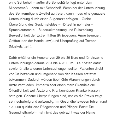
ohne Sehbehelf – außer die Sehschärfe liegt unter dem
Mindestmaß – dann mit Sehbehelf. Wenn bei der Untersuchung
des Sehvermögens Zweifel auftreten, dann muss eine genauere
Untersuchung durch einen Augenarzt erfolgen – Grobe
Überprüfung des Gesichtsfeldes – Hörtest in normaler –
Sprachlautstärke – Blutdruckmessung und Pulszählung –
Beweglichkeit der Extremitäten (Kniebeugen, Arme bewegen,
Grifffunktion der Hände usw.) und Überprüfung auf Tremor
(Muskelzittern).
Dafür erhält er ein Honorar von 29 bis 39 Euro und für einzelne
Untersuchungen daraus 2,61 bis 4,20 Euro. Die Kosten dafür,
sowie für alle anderen Untersuchungen sollten Patienten direkt
vor Ort bezahlen und umgehend von den Kassen erstattet
bekommen. Dadurch würden überhöhte Abrechnungen durch
Ärzte vermieden. Immer wieder erschüttern Skandale die
Öffentlichkeit weil Ärzte und Krankenhäuser Krankenkassen
betrügen. Genaue Überprüfungen sind, wie es die Praxis zeigt,
sehr schwierig und aufwendig. Im Gesundheitswesen fehlen rund
120.000 qualifizierte Pflegerinnen und Pfleger. Fazit: Die
Gesundheitsreform hat nicht das gebracht was der Name