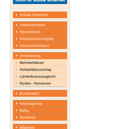
Soziale Sicherheit
Volksentscheide
Steuerreform
Arbeitnehmerentgelte
Gesundheitsreform
Umverteilung
Mehrwertsteuer
Solidaritätszuschlag
Länderfinanzausgleich
Renten - Pensionen
Bundeswehr
Kinderagenda
Bafög
Workshop
Mitglieder