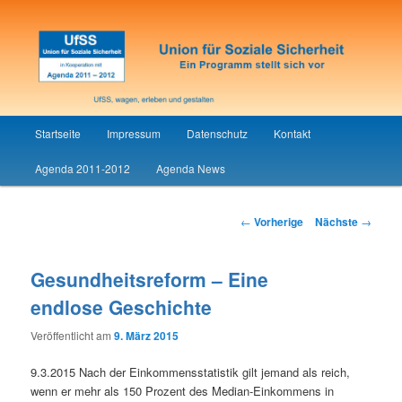
Union für Soziale Sicherheit
UfSS
Hauptmenü
Startseite
Impressum
Datenschutz
Kontakt
Zum
Agenda 2011-2012
Agenda News
Inhalt
wechseln
Artikelnavigation
←
Vorherige
Nächste
→
Gesundheitsreform – Eine
endlose Geschichte
Veröffentlicht am
9. März 2015
9.3.2015 Nach der Einkommensstatistik gilt jemand als reich,
wenn er mehr als 150 Prozent des Median-Einkommens in