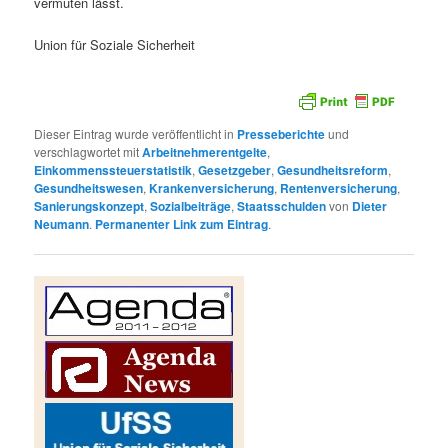
vermuten lässt.
Union für Soziale Sicherheit
Dieser Eintrag wurde veröffentlicht in
Presseberichte
und
verschlagwortet mit
Arbeitnehmerentgelte
,
Einkommenssteuerstatistik
,
Gesetzgeber
,
Gesundheitsreform
,
Gesundheitswesen
,
Krankenversicherung
,
Rentenversicherung
,
Sanierungskonzept
,
Sozialbeiträge
,
Staatsschulden
von
Dieter
Neumann
.
Permanenter Link zum Eintrag
.