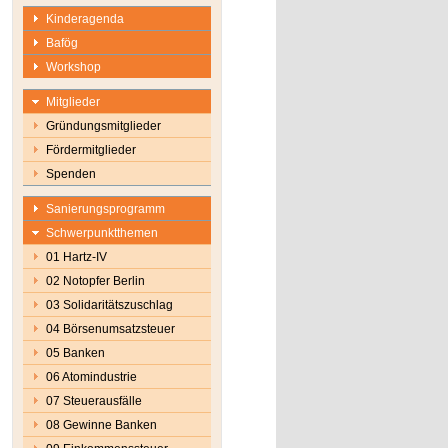
Kinderagenda
Bafög
Workshop
Mitglieder
Gründungsmitglieder
Fördermitglieder
Spenden
Sanierungsprogramm
Schwerpunktthemen
01 Hartz-IV
02 Notopfer Berlin
03 Solidaritätszuschlag
04 Börsenumsatzsteuer
05 Banken
06 Atomindustrie
07 Steuerausfälle
08 Gewinne Banken