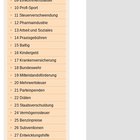
09 Einkommenssteuer
10 Profi-Sport
11 Steuerverschwendung
12 Pharmaindustrie
13 Arbeit und Soziales
14 Praxisgebühren
15 Bafög
16 Kindergeld
17 Krankenversicherung
18 Bundeswehr
19 Mittelstandsförderung
20 Mehrwertsteuer
21 Parteispenden
22 Diäten
23 Staatsverschuldung
24 Vermögenssteuer
25 Benzinpreise
26 Subventionen
27 Entwicklungshilfe