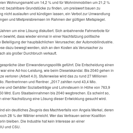
m freien Wohnungsmarkt um 14,2 % und für Wohnimmobilien um 21,2 %
ind: bezahlbare Grundstücke zu finden, um preiswert bauen zu
ng nicht auslaufen und kündigen lassen, ein Verbot zur Umwandlung
en und Mietpreisbremsen im Rahmen der gültigen Mietspiegel.
5 Jahren um eine Lösung diskutiert. Sich anbahnende Fahrverbote für
 bewirkt, dass wieder einmal in einer Nachtsitzung politische
 Beteiligung der hauptsächlichen Verursacher, der Automobilindustrie.
ese dazu bewegt werden, sich an den Kosten als Verursacher zu
tisch als großer Durchbruch verkauft.
tgespräche über Einwanderungspolitik geführt. Die Entscheidung einen
 war eine Ad-hoc-Leistung, wie beim Dieselskandal. Bis 2040 gehen in
ze verloren (Arbeit 4.0). Stufenweise wird das zu rund 27 Millionen
io. Rentnerinnen und Rentner. „2017 zahlten rund 43,4 Mio.
hne und Gehälter Sozialbeiträge und Lohnsteuern in Höhe von 763,9
0 Mrd. Euro Staatseinnahmen bis 2040 wegbrechen. Es scheint so,
n einer Nachsitzung eine Lösung dieser Entwicklung gesucht wird.
nd ein deutliches Zeugnis des Machtverfalls von Angela Merkel, deren
ch 28 % der Wähler erreicht. Wer das Vertrauen seiner Koalition
erin bleiben. Die Industrie hat kein Interesse an einer
CDU und CSU.