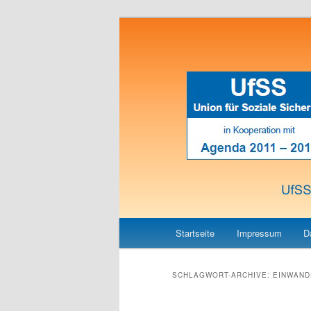
Union für Soziale Sicherheit
UfSS
Hauptmenü
Zum
Zum
Startseite
Impressum
D
Inhalt
sekundären
SCHLAGWORT-ARCHIVE:
EINWAND
wechseln
Inhalt