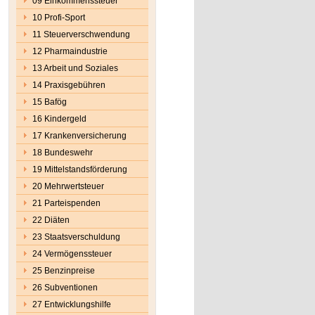
09 Einkommenssteuer
10 Profi-Sport
11 Steuerverschwendung
12 Pharmaindustrie
13 Arbeit und Soziales
14 Praxisgebühren
15 Bafög
16 Kindergeld
17 Krankenversicherung
18 Bundeswehr
19 Mittelstandsförderung
20 Mehrwertsteuer
21 Parteispenden
22 Diäten
23 Staatsverschuldung
24 Vermögenssteuer
25 Benzinpreise
26 Subventionen
27 Entwicklungshilfe