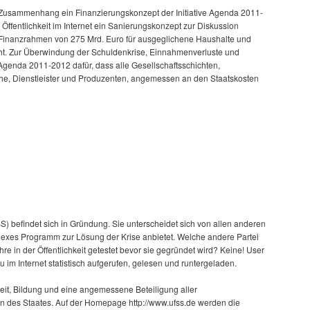
 Zusammenhang ein Finanzierungskonzept der Initiative Agenda 2011-
Öffentlichkeit im Internet ein Sanierungskonzept zur Diskussion
 Finanzrahmen von 275 Mrd. Euro für ausgeglichene Haushalte und
ht. Zur Überwindung der Schuldenkrise, Einnahmenverluste und
t Agenda 2011-2012 dafür, dass alle Gesellschaftsschichten,
he, Dienstleister und Produzenten, angemessen an den Staatskosten
SS) befindet sich in Gründung. Sie unterscheidet sich von allen anderen
lexes Programm zur Lösung der Krise anbietet. Welche andere Partei
re in der Öffentlichkeit getestet bevor sie gegründet wird? Keine! User
 im Internet statistisch aufgerufen, gelesen und runtergeladen.
keit, Bildung und eine angemessene Beteiligung aller
n des Staates. Auf der Homepage http://www.ufss.de werden die