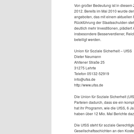
Von großer Bedeutung ist in diesem
2012. Bereits im Mai 2010 wurde der 
angeboten, das mit einem aktuellen
Rückführung der Staatsschulden ste
deutlich mehr Investitionen, plädier
insbesondere Besserverdiener, Reic
beteiligt werden.
Union für Soziale Sicherheit – UfSS
Dieter Neumann
Ahltener Straße 25
31275 Lehrte
Telefon 05132-52919
info@ufss.de
http://www.ufss.de
Die Union für Soziale Sicherheit (Uf
Parteien dadurch, dass sie ein komp
hat ihr Programm, wie die UfSS, 6 Jah
haben über 12 Mio. Mal Berichte dazu
Die UfSS steht für soziale Gerechtig
Gesellschaftsschichten an den Koste