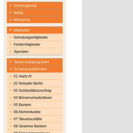
Kinderagenda
Bafög
Workshop
Mitglieder
Gründungsmitglieder
Fördermitglieder
Spenden
Sanierungsprogramm
Schwerpunktthemen
01 Hartz-IV
02 Notopfer Berlin
03 Solidaritätszuschlag
04 Börsenumsatzsteuer
05 Banken
06 Atomindustrie
07 Steuerausfälle
08 Gewinne Banken