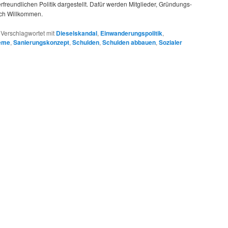
freundlichen Politik dargestellt. Dafür werden Mitglieder, Gründungs-
ich Willkommen.
|
Verschlagwortet mit
Dieselskandal
,
Einwanderungspolitik
,
eme
,
Sanierungskonzept
,
Schulden
,
Schulden abbauen
,
Sozialer