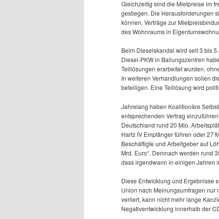
Gleichzeitig sind die Mietpreise i
gestiegen. Die Herausforderungen s
können, Verträge zur Mietpreisbindu
des Wohnraums in Eigentumswohnung
Beim Dieselskandal wird seit 3 bis 
Diesel-PKW in Ballungszentren haben
Teillösungen erarbeitet wurden, ohne
In weiteren Verhandlungen sollen di
beteiligen. Eine Teillösung wird poli
Jahrelang haben Koalitionäre Selbs
entsprechenden Vertrag einzuführen
Deutschland rund 20 Mio. Arbeitsplät
Hartz IV Empfänger führen oder 27 M
Beschäftigte und Arbeitgeber auf Lö
Mrd. Euro“. Demnach werden rund 35
dass irgendwann in einigen Jahren i
Diese Entwicklung und Ergebnisse si
Union nach Meinungsumfragen nur no
verliert, kann nicht mehr lange Kanzl
Negativentwicklung innerhalb der 