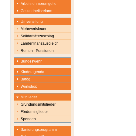
Arbeitnehmerentgelte
Gesundheitsreform
Umverteilung
Mehrwertsteuer
Solidaritätszuschlag
Länderfinanzausgleich
Renten - Pensionen
Bundeswehr
Kinderagenda
Bafög
Workshop
Mitglieder
Gründungsmitglieder
Fördermitglieder
Spenden
Sanierungsprogramm