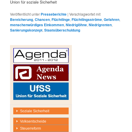
Union für soziale Sicherheit
Veröffentlicht unter
Presseberichte
|
Verschlagwortet mit
Bereicherung
,
Chancen
,
Flüchtlinge
,
Flüchtlingsströme
,
Gefahren
,
menschenwürdiges Einkommen
,
Niedriglöhne
,
Niedrigrenten
,
Sanierungskonzept
,
Staatsüberschuldung
Soziale Sicherheit
Volksentscheide
Steuerreform