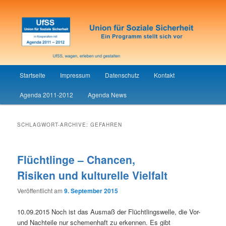
Union für Soziale Sicherheit
UfSS
Hauptmenü
Startseite
Impressum
Datenschutz
Kontakt
Zum
Zum
Agenda 2011-2012
Agenda News
Inhalt
sekundären
wechseln
Inhalt
SCHLAGWORT-ARCHIVE:
GEFAHREN
wechseln
Flüchtlinge – Chancen,
Risiken und kulturelle Vielfalt
Veröffentlicht am
9. September 2015
10.09.2015 Noch ist das Ausmaß der Flüchtlingswelle, die Vor-
und Nachteile nur schemenhaft zu erkennen. Es gibt