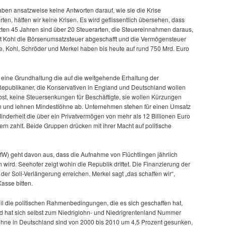
en ansatzweise keine Antworten darauf, wie sie die Krise
n, hätten wir keine Krisen. Es wird geflissentlich übersehen, dass
tzten 45 Jahren sind über 20 Steuerarten, die Steuereinnahmen daraus,
t Kohl die Börsenumsatzsteuer abgeschafft und die Vermögensteuer
e, Kohl, Schröder und Merkel haben bis heute auf rund 750 Mrd. Euro
, eine Grundhaltung die auf die weitgehende Erhaltung der
Republikaner, die Konservativen in England und Deutschland wollen
bst, keine Steuersenkungen für Beschäftigte, sie wollen Kürzungen
en und lehnen Mindestlöhne ab. Unternehmen stehen für einen Umsatz
inderheit die über ein Privatvermögen von mehr als 12 Billionen Euro
ern zahlt. Beide Gruppen drücken mit ihrer Macht auf politische
t (IfW) geht davon aus, dass die Aufnahme von Flüchtlingen jährlich
wird. Seehofer zeigt wohin die Republik driftet. Die Finanzierung der
 der Soli-Verlängerung erreichen. Merkel sagt „das schaffen wir“,
Kasse bitten.
eil die politischen Rahmenbedingungen, die es sich geschaffen hat,
nd hat sich selbst zum Niedriglohn- und Niedrigrentenland Nummer
löhne in Deutschland sind von 2000 bis 2010 um 4,5 Prozent gesunken,