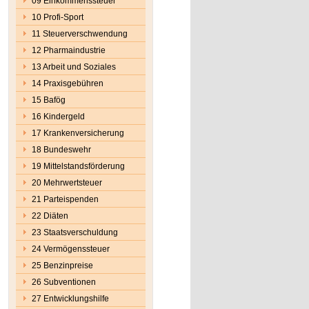
09 Einkommenssteuer
10 Profi-Sport
11 Steuerverschwendung
12 Pharmaindustrie
13 Arbeit und Soziales
14 Praxisgebühren
15 Bafög
16 Kindergeld
17 Krankenversicherung
18 Bundeswehr
19 Mittelstandsförderung
20 Mehrwertsteuer
21 Parteispenden
22 Diäten
23 Staatsverschuldung
24 Vermögenssteuer
25 Benzinpreise
26 Subventionen
27 Entwicklungshilfe