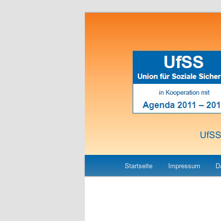
Union für Soziale Sicherheit
UfSS
Hauptmenü
Zum
Startseite
Impressum
D
Inhalt
wechseln