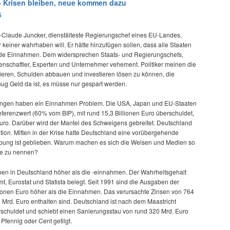
– Krisen bleiben, neue kommen dazu
5
-Claude Juncker, dienstälteste Regierungschef eines EU-Landes,
r keiner wahrhaben will. Er hätte hinzufügen sollen, dass alle Staaten
nde Einnahmen. Dem widersprechen Staats- und Regierungschefs,
senschaftler, Experten und Unternehmer vehement. Politiker meinen die
dieren, Schulden abbauen und investieren lösen zu können, die
ug Geld da ist, es müsse nur gespart werden.
erungen haben ein Einnahmen Problem. Die USA, Japan und EU-Staaten
erenzwert (60% vom BIP), mit rund 15,3 Billionen Euro überschuldet,
 Euro. Darüber wird der Mantel des Schweigens gebreitet. Deutschland
uation. Mitten in der Krise hatte Deutschland eine vorübergehende
bung ist geblieben. Warum machen es sich die Weisen und Medien so
se zu nennen?
ben in Deutschland höher als die -einnahmen. Der Wahrheitsgehalt
t, Eurostat und Statista belegt. Seit 1991 sind die Ausgaben der
lionen Euro höher als die Einnahmen. Das verursachte Zinsen von 764
 Mrd. Euro enthalten sind. Deutschland ist nach dem Maastricht
schuldet und schiebt einen Sanierungsstau von rund 320 Mrd. Euro
 Pfennig oder Cent getilgt.