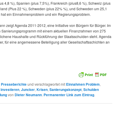
us 4,8 %), Spanien (plus 7,5%), Frankreich (plus8,6 %), Schweiz (plus
nnland (Plus 22 %), Schweden (plus 22% %), und Schweden um 25,1
d hat ein Einnahmenproblem und ein Regierungsproblem.
n zeigt Agenda 2011-2012, eine Initiative von Bürgern für Bürger. Im
ein Sanierungsprogramm mit einem aktuellen Finanzrahmen von 275
eglichene Haushalte und Rückführung der Staatsschulden steht. Agenda
, für eine angemessene Beteiligung aller Gesellschaftsschichten an
n
Presseberichte
und verschlagwortet mit
Einnahmen Problem
,
,
investieren
,
Juncker
,
Krisen
,
Sanierungskonzept
,
Schulden
dung
von
Dieter Neumann
.
Permanenter Link zum Eintrag
.