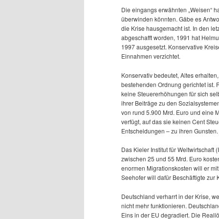
Die eingangs erwähnten „Weisen“ hab
überwinden könnten. Gäbe es Antworte
die Krise hausgemacht ist. In den le
abgeschafft worden, 1991 hat Helmu
1997 ausgesetzt. Konservative Kreis
Einnahmen verzichtet.
Konservativ bedeutet, Altes erhalten
bestehenden Ordnung gerichtet ist. 
keine Steuererhöhungen für sich sel
ihrer Beiträge zu den Sozialsystem
von rund 5.900 Mrd. Euro und eine M
verfügt, auf das sie keinen Cent Steu
Entscheidungen – zu ihren Gunsten.
Das Kieler Institut für Weltwirtschaf
zwischen 25 und 55 Mrd. Euro kosten 
enormen Migrationskosten will er mit
Seehofer will dafür Beschäftigte zur 
Deutschland verharrt in der Krise, w
nicht mehr funktionieren. Deutschla
Eins in der EU degradiert. Die Real