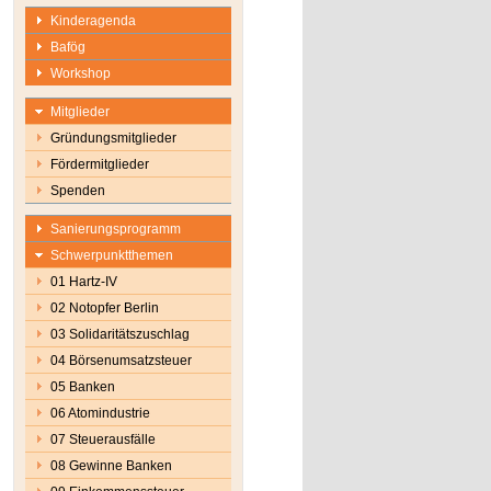
Kinderagenda
Bafög
Workshop
Mitglieder
Gründungsmitglieder
Fördermitglieder
Spenden
Sanierungsprogramm
Schwerpunktthemen
01 Hartz-IV
02 Notopfer Berlin
03 Solidaritätszuschlag
04 Börsenumsatzsteuer
05 Banken
06 Atomindustrie
07 Steuerausfälle
08 Gewinne Banken