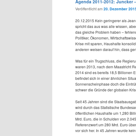
Agenda 2011-2012: Juncker 
Veröffentlicht am
20. Dezember 201
20.12.2015 Kein geringerer als Jean
spricht das aus was alle wissen, abe
das gleiche Problem haben – fehle
Politiker, Ökonomen, Wirtschaftswis
Krise mit sparen, Haushalte konsoli
anderen weisen darauf hin, dass gen
Was für ein Trugschluss, die Regi
waren 2013, nach dem Maastricht Ref
2014 sind es bereits 18,5 Billionen
befindet sich in einer ähnlichen Sit
Sonnenscheinphase doch die Eintrü
schwer die Gründe der globalen Kri
Seit 45 Jahren sind die Staatsausga
wird durch das Statistische Bundesam
öffentlichen Haushalte um 1,280 Bil
Mrd. Euro, die in Schulden von 2.045
Referenzwert um 280 Mrd. Euro über
vor sich her. In 45 Jahren wurde kein