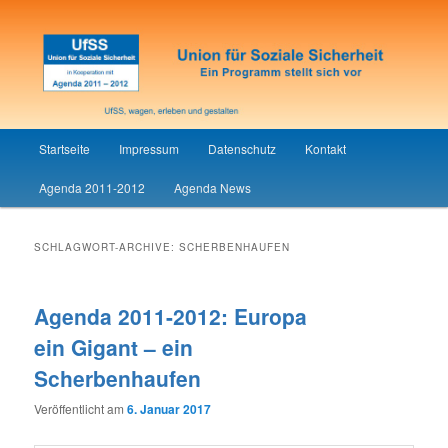
Union für Soziale Sicherheit
UfSS
Hauptmenü
Startseite
Impressum
Datenschutz
Kontakt
Zum
Zum
Agenda 2011-2012
Agenda News
Inhalt
sekundären
wechseln
Inhalt
SCHLAGWORT-ARCHIVE:
SCHERBENHAUFEN
wechseln
Agenda 2011-2012: Europa
ein Gigant – ein
Scherbenhaufen
Veröffentlicht am
6. Januar 2017