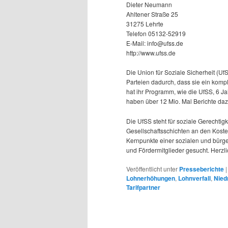
Dieter Neumann
Ahltener Straße 25
31275 Lehrte
Telefon 05132-52919
E-Mail: info@ufss.de
http://www.ufss.de
Die Union für Soziale Sicherheit (Uf
Parteien dadurch, dass sie ein komp
hat ihr Programm, wie die UfSS, 6 Jah
haben über 12 Mio. Mal Berichte dazu
Die UfSS steht für soziale Gerechtig
Gesellschaftsschichten an den Koste
Kernpunkte einer sozialen und bürger
und Fördermitglieder gesucht. Herzl
Veröffentlicht unter
Presseberichte
Lohnerhöhungen
,
Lohnverfall
,
Nied
Tarifpartner