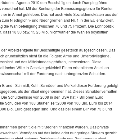
chröder mit Agenda 2010 den Beschäftigten durch Dumpinglöhne,
bs verordnet hat. Mit der Senkung der Bemessungsgrenze für Renten
ntner in Armut getrieben. Das hat auch viele Sozialdemokraten aus der
 zum Niedriglohn- und Niedrigrentenland Nr. 1 in der EU entwickelt.
g die Wahlbeteiligung zwischen 70 und 75 Prozent. Die Lohnpolitik
dass 18,30 bzw. 15,25 Mio. Nichtwähler die Wahlen boykottiert
der Arbeitsentgelte für Beschäftigte gesetzlich ausgeschlossen. Das
ch grundsätzlich nicht für die Folgen: Arme und Unterprivilegierte,
teschicht und des Mittelstandes gehören, interessieren. Diese
politischer Wille in Gesetze gekleidet! Einen erheblichen Anteil an
ftswissenschaft mit der Forderung nach unbegrenzten Schulden.
r Brandt, Schmidt, Kohl, Schröder und Merkel dieser Forderung gefolgt
sgegeben, als der Staat eingenommen hat. Dieses Schuldenverhalten
t. Die Schuldenkrise von 2008 in den USA hat 7 Billionen Euro
 die Schulden von 188 Staaten seit 2008 von 100 Bio. Euro bis 2014
 300 Bio. Euro gestiegen sind. Und das bei einem BIP von 73,5 und
nnahmen gefehlt, die mit Krediten finanziert wurden. Das private
 gewachsen. Vermögen auf das keine oder nur geringe Steuern gezahlt
mentarier nicht, solange Parteivorstände und Regierungen nicht