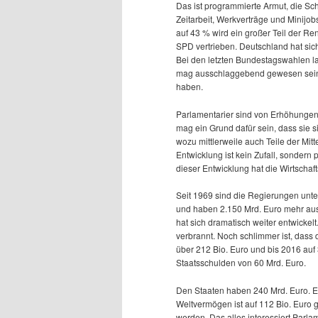
Das ist programmierte Armut, die S
Zeitarbeit, Werkverträge und Minijo
auf 43 % wird ein großer Teil der Re
SPD vertrieben. Deutschland hat sich
Bei den letzten Bundestagswahlen la
mag ausschlaggebend gewesen sein, 
haben.
Parlamentarier sind von Erhöhungen 
mag ein Grund dafür sein, dass sie si
wozu mittlerweile auch Teile der Mit
Entwicklung ist kein Zufall, sondern 
dieser Entwicklung hat die Wirtscha
Seit 1969 sind die Regierungen unte
und haben 2.150 Mrd. Euro mehr au
hat sich dramatisch weiter entwickel
verbrannt. Noch schlimmer ist, dass
über 212 Bio. Euro und bis 2016 auf
Staatsschulden von 60 Mrd. Euro.
Den Staaten haben 240 Mrd. Euro. Ei
Weltvermögen ist auf 112 Bio. Euro
werden. Das alles interessiert Parla