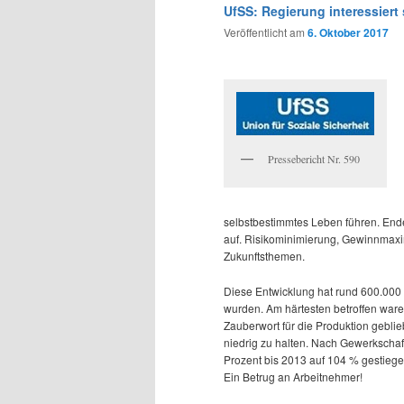
wechseln
UfSS: Regierung interessiert
Veröffentlicht am
6. Oktober 2017
Pressebericht Nr. 590
selbstbestimmtes Leben führen. Ende
auf. Risikominimierung, Gewinnmaxi
Zukunftsthemen.
Diese Entwicklung hat rund 600.000 A
wurden. Am härtesten betroffen waren
Zauberwort für die Produktion gebl
niedrig zu halten. Nach Gewerkschaf
Prozent bis 2013 auf 104 % gestiege
Ein Betrug an Arbeitnehmer!