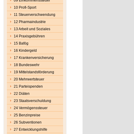
09 Einkommenssteuer
10 Profi-Sport
11 Steuerverschwendung
12 Pharmaindustrie
13 Arbeit und Soziales
14 Praxisgebühren
15 Bafög
16 Kindergeld
17 Krankenversicherung
18 Bundeswehr
19 Mittelstandsförderung
20 Mehrwertsteuer
21 Parteispenden
22 Diäten
23 Staatsverschuldung
24 Vermögenssteuer
25 Benzinpreise
26 Subventionen
27 Entwicklungshilfe