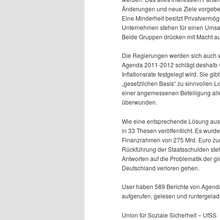
Änderungen und neue Ziele vorgeben
Eine Minderheit besitzt Privatvermö
Unternehmen stehen für einen Umsat
Beide Gruppen drücken mit Macht auf
Die Regierungen werden sich auch we
Agenda 2011-2012 schlägt deshalb v
Inflationsrate festgelegt wird. Sie gib
„gesetzlichen Basis“ zu sinnvollen L
einer angemessenen Beteiligung all
überwunden.
Wie eine entsprechende Lösung auss
in 33 Thesen veröffentlicht. Es wurd
Finanzrahmen von 275 Mrd. Euro zur
Rückführung der Staatsschulden ste
Antworten auf die Problematik der gl
Deutschland verloren gehen.
User haben 589 Berichte von Agenda
aufgerufen, gelesen und runtergela
Union für Soziale Sicherheit – UfSS