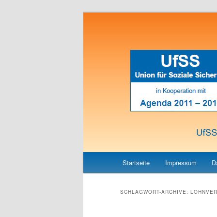
Union für Soziale Sicherheit
UfSS
Hauptmenü
Zum
Zum
Startseite
Impressum
D
Inhalt
sekundären
SCHLAGWORT-ARCHIVE:
LOHNVER
wechseln
Inhalt