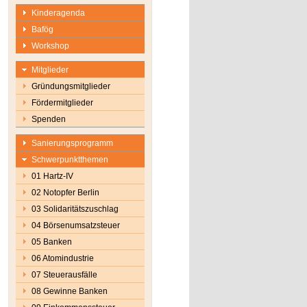
Kinderagenda
Bafög
Workshop
Mitglieder
Gründungsmitglieder
Fördermitglieder
Spenden
Sanierungsprogramm
Schwerpunktthemen
01 Hartz-IV
02 Notopfer Berlin
03 Solidaritätszuschlag
04 Börsenumsatzsteuer
05 Banken
06 Atomindustrie
07 Steuerausfälle
08 Gewinne Banken