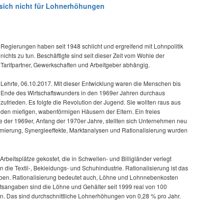
 sich nicht für Lohnerhöhungen
Regierungen haben seit 1948 schlicht und ergreifend mit Lohnpolitik
nichts zu tun. Beschäftigte sind seit dieser Zeit vom Wohle der
Tarifpartner, Gewerkschaften und Arbeitgeber abhängig.
Lehrte, 06.10.2017. Mit dieser Entwicklung waren die Menschen bis
Ende des Wirtschaftswunders in den 1969er Jahren durchaus
zufrieden. Es folgte die Revolution der Jugend. Sie wollten raus aus
den miefigen, wabenförmigen Häusern der Eltern. Ein freies
 der 1969er, Anfang der 1970er Jahre, stellten sich Unternehmen neu
mierung, Synergieeffekte, Marktanalysen und Rationalisierung wurden
rbeitsplätze gekostet, die in Schwellen- und Billigländer verlegt
 die Textil-, Bekleidungs- und Schuhindustrie. Rationalisierung ist das
ieben. Rationalisierung bedeutet auch, Löhne und Lohnnebenkosten
tsangaben sind die Löhne und Gehälter seit 1999 real von 100
n. Das sind durchschnittliche Lohnerhöhungen von 0,28 % pro Jahr.