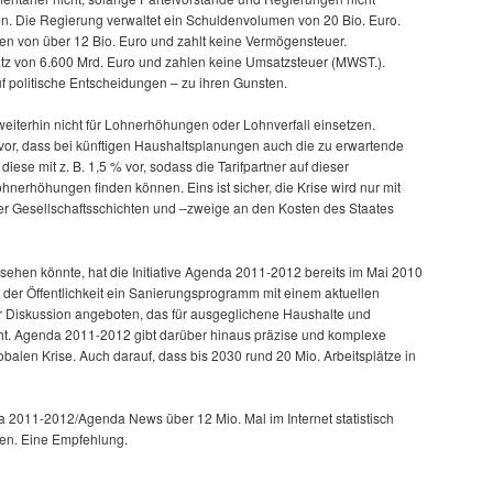
. Die Regierung verwaltet ein Schuldenvolumen von 20 Bio. Euro.
gen von über 12 Bio. Euro und zahlt keine Vermögensteuer.
z von 6.600 Mrd. Euro und zahlen keine Umsatzsteuer (MWST.).
 politische Entscheidungen – zu ihren Gunsten.
iterhin nicht für Lohnerhöhungen oder Lohnverfall einsetzen.
or, dass bei künftigen Haushaltsplanungen auch die zu erwartende
t diese mit z. B. 1,5 % vor, sodass die Tarifpartner auf dieser
ohnerhöhungen finden können. Eins ist sicher, die Krise wird nur mit
er Gesellschaftsschichten und –zweige an den Kosten des Staates
ehen könnte, hat die Initiative Agenda 2011-2012 bereits im Mai 2010
e der Öffentlichkeit ein Sanierungsprogramm mit einem aktuellen
 Diskussion angeboten, das für ausgeglichene Haushalte und
ht. Agenda 2011-2012 gibt darüber hinaus präzise und komplexe
obalen Krise. Auch darauf, dass bis 2030 rund 20 Mio. Arbeitsplätze in
 2011-2012/Agenda News über 12 Mio. Mal im Internet statistisch
den. Eine Empfehlung.