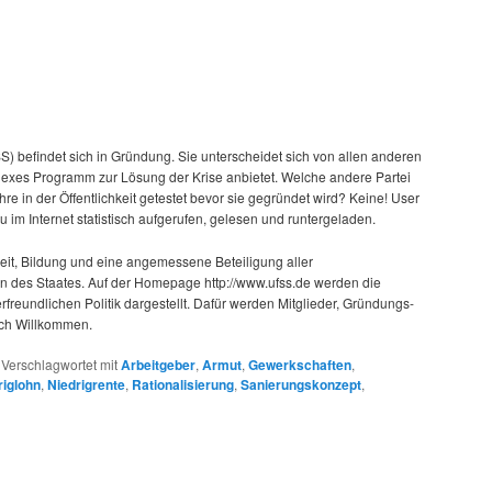
SS) befindet sich in Gründung. Sie unterscheidet sich von allen anderen
lexes Programm zur Lösung der Krise anbietet. Welche andere Partei
re in der Öffentlichkeit getestet bevor sie gegründet wird? Keine! User
 im Internet statistisch aufgerufen, gelesen und runtergeladen.
keit, Bildung und eine angemessene Beteiligung aller
n des Staates. Auf der Homepage http://www.ufss.de werden die
freundlichen Politik dargestellt. Dafür werden Mitglieder, Gründungs-
ich Willkommen.
|
Verschlagwortet mit
Arbeitgeber
,
Armut
,
Gewerkschaften
,
riglohn
,
Niedrigrente
,
Rationalisierung
,
Sanierungskonzept
,