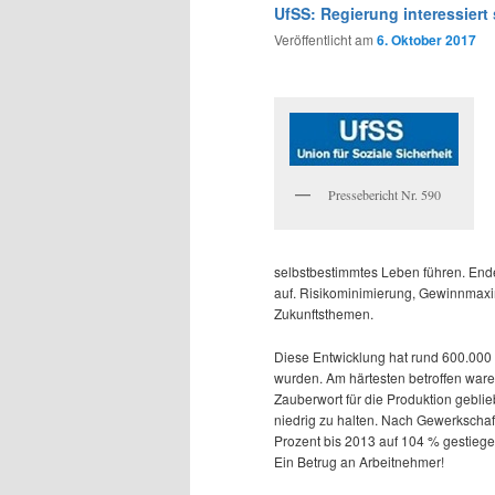
wechseln
UfSS: Regierung interessiert
Veröffentlicht am
6. Oktober 2017
Pressebericht Nr. 590
selbstbestimmtes Leben führen. Ende
auf. Risikominimierung, Gewinnmaxi
Zukunftsthemen.
Diese Entwicklung hat rund 600.000 A
wurden. Am härtesten betroffen waren
Zauberwort für die Produktion gebl
niedrig zu halten. Nach Gewerkschaf
Prozent bis 2013 auf 104 % gestiege
Ein Betrug an Arbeitnehmer!