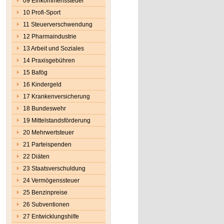
09 Einkommenssteuer
10 Profi-Sport
11 Steuerverschwendung
12 Pharmaindustrie
13 Arbeit und Soziales
14 Praxisgebühren
15 Bafög
16 Kindergeld
17 Krankenversicherung
18 Bundeswehr
19 Mittelstandsförderung
20 Mehrwertsteuer
21 Parteispenden
22 Diäten
23 Staatsverschuldung
24 Vermögenssteuer
25 Benzinpreise
26 Subventionen
27 Entwicklungshilfe