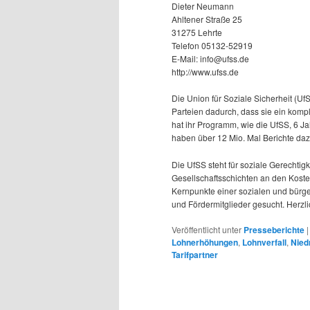
Dieter Neumann
Ahltener Straße 25
31275 Lehrte
Telefon 05132-52919
E-Mail: info@ufss.de
http://www.ufss.de
Die Union für Soziale Sicherheit (Uf
Parteien dadurch, dass sie ein komp
hat ihr Programm, wie die UfSS, 6 Jah
haben über 12 Mio. Mal Berichte dazu
Die UfSS steht für soziale Gerechtig
Gesellschaftsschichten an den Koste
Kernpunkte einer sozialen und bürger
und Fördermitglieder gesucht. Herzl
Veröffentlicht unter
Presseberichte
Lohnerhöhungen
,
Lohnverfall
,
Nied
Tarifpartner