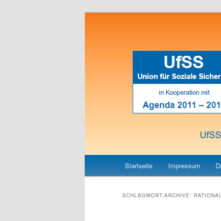
Union für Soziale Sicherheit
UfSS
Hauptmenü
Zum
Zum
Startseite
Impressum
D
Inhalt
sekundären
SCHLAGWORT-ARCHIVE:
RATIONA
wechseln
Inhalt