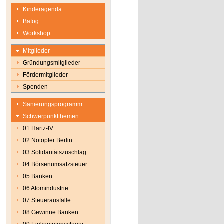
Kinderagenda
Bafög
Workshop
Mitglieder
Gründungsmitglieder
Fördermitglieder
Spenden
Sanierungsprogramm
Schwerpunktthemen
01 Hartz-IV
02 Notopfer Berlin
03 Solidaritätszuschlag
04 Börsenumsatzsteuer
05 Banken
06 Atomindustrie
07 Steuerausfälle
08 Gewinne Banken