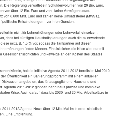
. Die Regierung verwaltet ein Schuldenvolumen von 20 Bio. Euro.
gen von über 12 Bio. Euro und zahlt keine Vermögensteuer.
z von 6.600 Mrd. Euro und zahlen keine Umsatzsteuer (MWST.).
 politische Entscheidungen – zu ihren Gunsten.
iterhin nicht für Lohnerhöhungen oder Lohnverfall einsetzen.
or, dass bei künftigen Haushaltsplanungen auch die zu erwartende
t diese mit z. B. 1,5 % vor, sodass die Tarifpartner auf dieser
ohnerhöhungen finden können. Eins ist sicher, die Krise wird nur mit
er Gesellschaftsschichten und –zweige an den Kosten des Staates
ehen könnte, hat die Initiative Agenda 2011-2012 bereits im Mai 2010
e der Öffentlichkeit ein Sanierungsprogramm mit einem aktuellen
 Diskussion angeboten, das für ausgeglichene Haushalte und
ht. Agenda 2011-2012 gibt darüber hinaus präzise und komplexe
obalen Krise. Auch darauf, dass bis 2030 rund 20 Mio. Arbeitsplätze in
 2011-2012/Agenda News über 12 Mio. Mal im Internet statistisch
den. Eine Empfehlung.