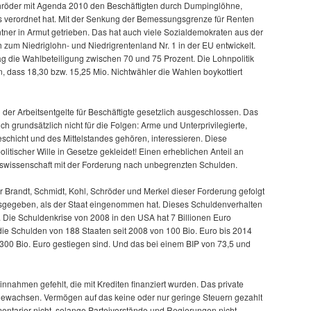
chröder mit Agenda 2010 den Beschäftigten durch Dumpinglöhne,
bs verordnet hat. Mit der Senkung der Bemessungsgrenze für Renten
ntner in Armut getrieben. Das hat auch viele Sozialdemokraten aus der
 zum Niedriglohn- und Niedrigrentenland Nr. 1 in der EU entwickelt.
g die Wahlbeteiligung zwischen 70 und 75 Prozent. Die Lohnpolitik
dass 18,30 bzw. 15,25 Mio. Nichtwähler die Wahlen boykottiert
der Arbeitsentgelte für Beschäftigte gesetzlich ausgeschlossen. Das
ch grundsätzlich nicht für die Folgen: Arme und Unterprivilegierte,
teschicht und des Mittelstandes gehören, interessieren. Diese
politischer Wille in Gesetze gekleidet! Einen erheblichen Anteil an
ftswissenschaft mit der Forderung nach unbegrenzten Schulden.
r Brandt, Schmidt, Kohl, Schröder und Merkel dieser Forderung gefolgt
sgegeben, als der Staat eingenommen hat. Dieses Schuldenverhalten
t. Die Schuldenkrise von 2008 in den USA hat 7 Billionen Euro
 die Schulden von 188 Staaten seit 2008 von 100 Bio. Euro bis 2014
 300 Bio. Euro gestiegen sind. Und das bei einem BIP von 73,5 und
nnahmen gefehlt, die mit Krediten finanziert wurden. Das private
 gewachsen. Vermögen auf das keine oder nur geringe Steuern gezahlt
mentarier nicht, solange Parteivorstände und Regierungen nicht