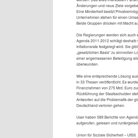
Änderungen und neue Ziele vorgeben
Eine Minderheit besitzt Privatvermö
Unternehmen stehen für einen Umsat
Beide Gruppen drücken mit Macht auf
Die Regierungen werden sich auch we
Agenda 2011-2012 schlägt deshalb v
Inflationsrate festgelegt wird. Sie gib
„gesetzlichen Basis“ zu sinnvollen L
einer angemessenen Beteiligung all
überwunden.
Wie eine entsprechende Lösung auss
in 33 Thesen veröffentlicht. Es wurd
Finanzrahmen von 275 Mrd. Euro zur
Rückführung der Staatsschulden ste
Antworten auf die Problematik der gl
Deutschland verloren gehen.
User haben 589 Berichte von Agenda
aufgerufen, gelesen und runtergela
Union für Soziale Sicherheit – UfSS