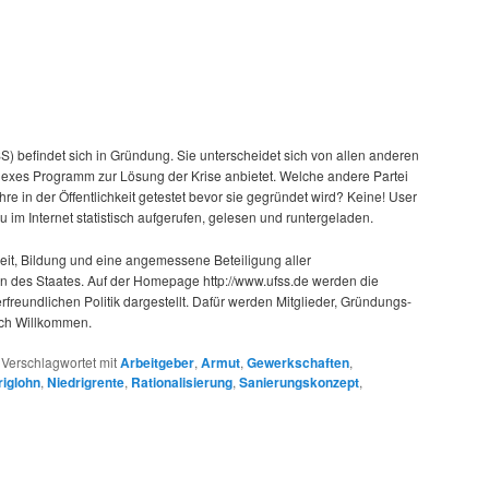
SS) befindet sich in Gründung. Sie unterscheidet sich von allen anderen
lexes Programm zur Lösung der Krise anbietet. Welche andere Partei
re in der Öffentlichkeit getestet bevor sie gegründet wird? Keine! User
 im Internet statistisch aufgerufen, gelesen und runtergeladen.
keit, Bildung und eine angemessene Beteiligung aller
n des Staates. Auf der Homepage http://www.ufss.de werden die
freundlichen Politik dargestellt. Dafür werden Mitglieder, Gründungs-
ich Willkommen.
|
Verschlagwortet mit
Arbeitgeber
,
Armut
,
Gewerkschaften
,
riglohn
,
Niedrigrente
,
Rationalisierung
,
Sanierungskonzept
,