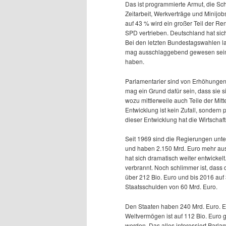
Das ist programmierte Armut, die S
Zeitarbeit, Werkverträge und Minijo
auf 43 % wird ein großer Teil der Re
SPD vertrieben. Deutschland hat sich
Bei den letzten Bundestagswahlen la
mag ausschlaggebend gewesen sein, 
haben.
Parlamentarier sind von Erhöhungen 
mag ein Grund dafür sein, dass sie si
wozu mittlerweile auch Teile der Mit
Entwicklung ist kein Zufall, sondern 
dieser Entwicklung hat die Wirtscha
Seit 1969 sind die Regierungen unte
und haben 2.150 Mrd. Euro mehr au
hat sich dramatisch weiter entwickel
verbrannt. Noch schlimmer ist, dass
über 212 Bio. Euro und bis 2016 auf
Staatsschulden von 60 Mrd. Euro.
Den Staaten haben 240 Mrd. Euro. Ei
Weltvermögen ist auf 112 Bio. Euro
werden. Das alles interessiert Parla