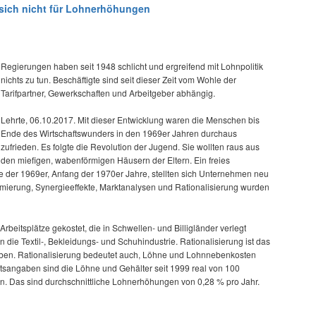
 sich nicht für Lohnerhöhungen
Regierungen haben seit 1948 schlicht und ergreifend mit Lohnpolitik
nichts zu tun. Beschäftigte sind seit dieser Zeit vom Wohle der
Tarifpartner, Gewerkschaften und Arbeitgeber abhängig.
Lehrte, 06.10.2017. Mit dieser Entwicklung waren die Menschen bis
Ende des Wirtschaftswunders in den 1969er Jahren durchaus
zufrieden. Es folgte die Revolution der Jugend. Sie wollten raus aus
den miefigen, wabenförmigen Häusern der Eltern. Ein freies
 der 1969er, Anfang der 1970er Jahre, stellten sich Unternehmen neu
mierung, Synergieeffekte, Marktanalysen und Rationalisierung wurden
rbeitsplätze gekostet, die in Schwellen- und Billigländer verlegt
 die Textil-, Bekleidungs- und Schuhindustrie. Rationalisierung ist das
ieben. Rationalisierung bedeutet auch, Löhne und Lohnnebenkosten
tsangaben sind die Löhne und Gehälter seit 1999 real von 100
n. Das sind durchschnittliche Lohnerhöhungen von 0,28 % pro Jahr.