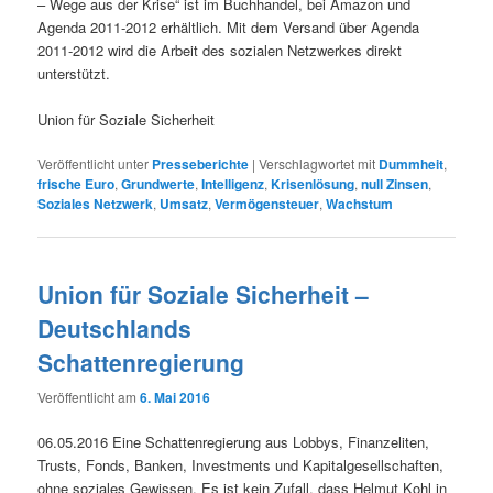
– Wege aus der Krise“ ist im Buchhandel, bei Amazon und
Agenda 2011-2012 erhältlich. Mit dem Versand über Agenda
2011-2012 wird die Arbeit des sozialen Netzwerkes direkt
unterstützt.
Union für Soziale Sicherheit
Veröffentlicht unter
Presseberichte
|
Verschlagwortet mit
Dummheit
,
frische Euro
,
Grundwerte
,
Intelligenz
,
Krisenlösung
,
null Zinsen
,
Soziales Netzwerk
,
Umsatz
,
Vermögensteuer
,
Wachstum
Union für Soziale Sicherheit –
Deutschlands
Schattenregierung
Veröffentlicht am
6. Mai 2016
06.05.2016 Eine Schattenregierung aus Lobbys, Finanzeliten,
Trusts, Fonds, Banken, Investments und Kapitalgesellschaften,
ohne soziales Gewissen. Es ist kein Zufall, dass Helmut Kohl in