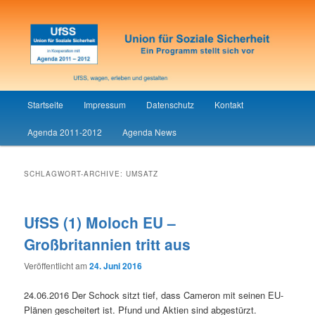
Union für Soziale Sicherheit
UfSS
Hauptmenü
Startseite
Impressum
Datenschutz
Kontakt
Zum
Zum
Agenda 2011-2012
Agenda News
Inhalt
sekundären
wechseln
Inhalt
SCHLAGWORT-ARCHIVE:
UMSATZ
wechseln
UfSS (1) Moloch EU –
Großbritannien tritt aus
Veröffentlicht am
24. Juni 2016
24.06.2016 Der Schock sitzt tief, dass Cameron mit seinen EU-
Plänen gescheitert ist. Pfund und Aktien sind abgestürzt.