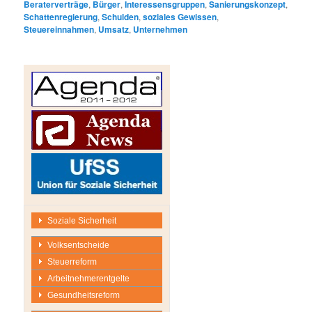
Beraterverträge
,
Bürger
,
Interessensgruppen
,
Sanierungskonzept
,
Schattenregierung
,
Schulden
,
soziales Gewissen
,
Steuereinnahmen
,
Umsatz
,
Unternehmen
Soziale Sicherheit
Volksentscheide
Steuerreform
Arbeitnehmerentgelte
Gesundheitsreform