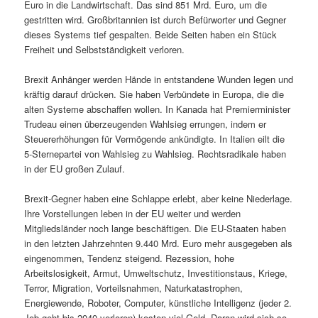
Euro in die Landwirtschaft. Das sind 851 Mrd. Euro, um die
gestritten wird. Großbritannien ist durch Befürworter und Gegner
dieses Systems tief gespalten. Beide Seiten haben ein Stück
Freiheit und Selbstständigkeit verloren.
Brexit Anhänger werden Hände in entstandene Wunden legen und
kräftig darauf drücken. Sie haben Verbündete in Europa, die die
alten Systeme abschaffen wollen. In Kanada hat Premierminister
Trudeau einen überzeugenden Wahlsieg errungen, indem er
Steuererhöhungen für Vermögende ankündigte. In Italien eilt die
5-Sternepartei von Wahlsieg zu Wahlsieg. Rechtsradikale haben
in der EU großen Zulauf.
Brexit-Gegner haben eine Schlappe erlebt, aber keine Niederlage.
Ihre Vorstellungen leben in der EU weiter und werden
Mitgliedsländer noch lange beschäftigen. Die EU-Staaten haben
in den letzten Jahrzehnten 9.440 Mrd. Euro mehr ausgegeben als
eingenommen, Tendenz steigend. Rezession, hohe
Arbeitslosigkeit, Armut, Umweltschutz, Investitionstaus, Kriege,
Terror, Migration, Vorteilsnahmen, Naturkatastrophen,
Energiewende, Roboter, Computer, künstliche Intelligenz (jeder 2.
Job geht bis 2040 verloren) kosten viel Geld. Daran wird sich so