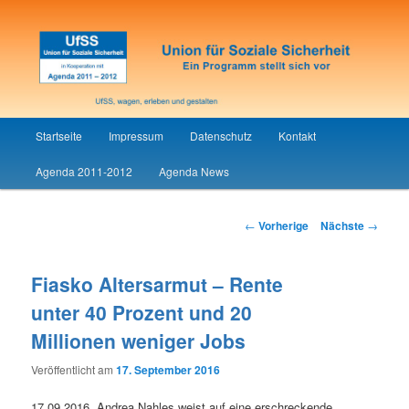
Union für Soziale Sicherheit
UfSS
Hauptmenü
Startseite
Impressum
Datenschutz
Kontakt
Zum
Agenda 2011-2012
Agenda News
Inhalt
wechseln
Artikelnavigation
←
Vorherige
Nächste
→
Fiasko Altersarmut – Rente
unter 40 Prozent und 20
Millionen weniger Jobs
Veröffentlicht am
17. September 2016
17.09.2016. Andrea Nahles weist auf eine erschreckende