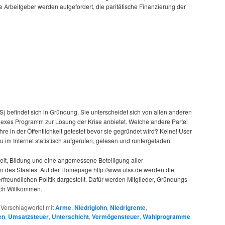
Arbeitgeber werden aufgefordert, die paritätische Finanzierung der
SS) befindet sich in Gründung. Sie unterscheidet sich von allen anderen
lexes Programm zur Lösung der Krise anbietet. Welche andere Partei
re in der Öffentlichkeit getestet bevor sie gegründet wird? Keine! User
 im Internet statistisch aufgerufen, gelesen und runtergeladen.
keit, Bildung und eine angemessene Beteiligung aller
n des Staates. Auf der Homepage http://www.ufss.de werden die
freundlichen Politik dargestellt. Dafür werden Mitglieder, Gründungs-
ich Willkommen.
|
Verschlagwortet mit
Arme
,
Niedriglohn
,
Niedrigrente
,
en
,
Umsatzsteuer
,
Unterschicht
,
Vermögensteuer
,
Wahlprogramme