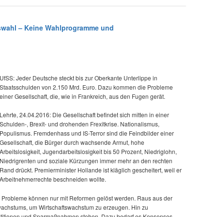
swahl – Keine Wahlprogramme und
UfSS: Jeder Deutsche steckt bis zur Oberkante Unterlippe in
Staatsschulden von 2.150 Mrd. Euro. Dazu kommen die Probleme
einer Gesellschaft, die, wie in Frankreich, aus den Fugen gerät.
Lehrte, 24.04.2016: Die Gesellschaft befindet sich mitten in einer
Schulden-, Brexit- und drohenden Frexitkrise. Nationalismus,
Populismus. Fremdenhass und IS-Terror sind die Feindbilder einer
Gesellschaft, die Bürger durch wachsende Armut, hohe
Arbeitslosigkeit, Jugendarbeitslosigkeit bis 50 Prozent, Niedriglohn,
Niedrigrenten und soziale Kürzungen immer mehr an den rechten
Rand drückt. Premierminister Hollande ist kläglich gescheitert, weil er
Arbeitnehmerrechte beschneiden wollte.
e Probleme können nur mit Reformen gelöst werden. Raus aus der
wachstums, um Wirtschaftswachstum zu erzeugen. Hin zu
nvestitionen und Sparmaßnahmen stehen. Dazu bedarf es Konsenses