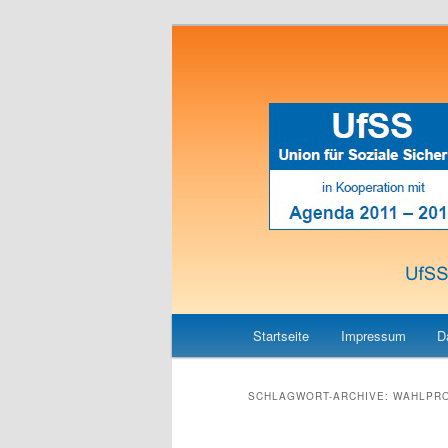
Union für Soziale Sicherheit
UfSS
Hauptmenü
Zum
Zum
Startseite
Impressum
D
Inhalt
sekundären
SCHLAGWORT-ARCHIVE:
WAHLPR
wechseln
Inhalt