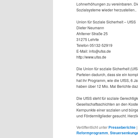
Lohnerhöhungen zu vereinbaren. Die 
Sozialsysteme wieder herzustellen..
Union für Soziale Sicherheit – UfSS
Dieter Neumann
Ahltener Straße 25
31275 Lehrte
Telefon 05132-52919
E-Mail: info@ufss.de
http://www.ufss.de
Die Union für soziale Sicherheit (Uf
Parteien dadurch, dass sie ein komp
hat ihr Programm, wie die UfSS, 6 Jah
haben über 12 Mio. Mal Berichte dazu
Die UfSS steht für soziale Gerechtig
Gesellschaftsschichten an den Koste
Kernpunkte einer sozialen und bürger
und Fördermitglieder gesucht. Herzl
Veröffentlicht unter
Presseberichte
Reformprogramm
,
Steuersenkung