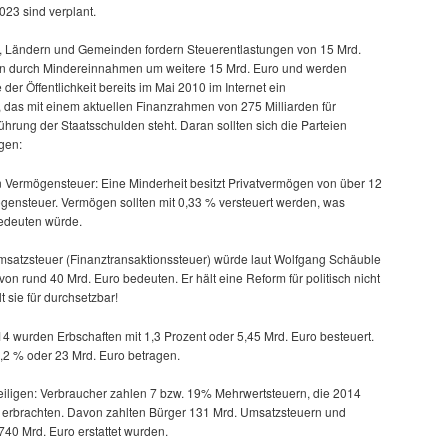
23 sind verplant.
d, Ländern und Gemeinden fordern Steuerentlastungen von 15 Mrd.
n durch Mindereinnahmen um weitere 15 Mrd. Euro und werden
 der Öffentlichkeit bereits im Mai 2010 im Internet ein
das mit einem aktuellen Finanzrahmen von 275 Milliarden für
rung der Staatsschulden steht. Daran sollten sich die Parteien
ngen:
 Vermögensteuer: Eine Minderheit besitzt Privatvermögen von über 12
ögensteuer. Vermögen sollten mit 0,33 % versteuert werden, was
edeuten würde.
msatzsteuer (Finanztransaktionssteuer) würde laut Wolfgang Schäuble
rund 40 Mrd. Euro bedeuten. Er hält eine Reform für politisch nicht
 sie für durchsetzbar!
14 wurden Erbschaften mit 1,3 Prozent oder 5,45 Mrd. Euro besteuert.
,2 % oder 23 Mrd. Euro betragen.
iligen: Verbraucher zahlen 7 bzw. 19% Mehrwertsteuern, die 2014
erbrachten. Davon zahlten Bürger 131 Mrd. Umsatzsteuern und
40 Mrd. Euro erstattet wurden.