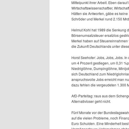
Mittelpunkt ihrer Arbeit. Eben darau
Wirtschaftswissenschaftler, Wirtsch
Hätten sie Antworten, gäbe es keine 
Schröder und Merkel rund 2.150 Mr
Helmut Kohl hat 1989 die Senkung d
Börsenumsatzsteuer ersatzlos gestr
Merkel haben auf Steuereinnahmen vo
die Zukunft Deutschlands unter die
Horst Seehofer: Jobs, Jobs, Jobs. In
um 4 Prozent gestiegen, um 0,31 %p
Niedriglöhne, Dumpinglöhne, Minijob
sich Deutschland zum Niedriglohnla
anspruchsvolle Jobs erreicht man nu
dazu fehlen die vergeudeten 1.300 M
AfD-Parteitag: raus aus dem Schen
Alternativloser geht nicht.
Fünf Monate vor der Bundestagswah
auf die vielen Probleme, noch Finan
Euro Schulden. Eine Minderheit besi
Vermögensteuer. Unternehmen stehen