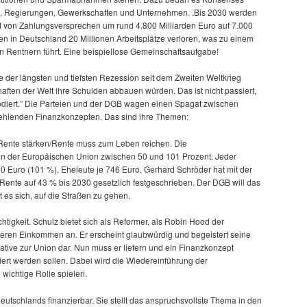
ien, Regierungen, Gewerkschaften und Unternehmen. .Bis 2030 werden
 von Zahlungsversprechen um rund 4.800 Milliarden Euro auf 7.000
en in Deutschland 20 Millionen Arbeitsplätze verloren, was zu einem
en Rentnern führt. Eine beispiellose Gemeinschaftsaufgabe!
 der längsten und tiefsten Rezession seit dem Zweiten Weltkrieg
haften der Welt ihre Schulden abbauen würden. Das ist nicht passiert,
lodiert.” Die Parteien und der DGB wagen einen Spagat zwischen
ehlenden Finanzkonzepten. Das sind ihre Themen:
Rente stärken/Rente muss zum Leben reichen. Die
in der Europäischen Union zwischen 50 und 101 Prozent. Jeder
50 Euro (101 %), Eheleute je 746 Euro. Gerhard Schröder hat mit der
ente auf 43 % bis 2030 gesetzlich festgeschrieben. Der DGB will das
t es sich, auf die Straßen zu gehen.
chtigkeit. Schulz bietet sich als Reformer, als Robin Hood der
ttleren Einkommen an. Er erscheint glaubwürdig und begeistert seine
ernative zur Union dar. Nun muss er liefern und ein Finanzkonzept
iert werden sollen. Dabei wird die Wiedereinführung der
wichtige Rolle spielen.
eutschlands finanzierbar. Sie stellt das anspruchsvollste Thema in den