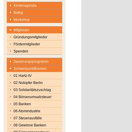
Kinderagenda
Bafög
Workshop
Mitglieder
Gründungsmitglieder
Fördermitglieder
Spenden
Sanierungsprogramm
Schwerpunktthemen
01 Hartz-IV
02 Notopfer Berlin
03 Solidaritätszuschlag
04 Börsenumsatzsteuer
05 Banken
06 Atomindustrie
07 Steuerausfälle
08 Gewinne Banken