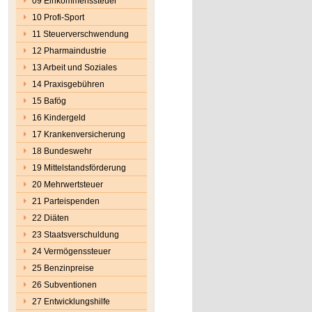
09 Einkommenssteuer
10 Profi-Sport
11 Steuerverschwendung
12 Pharmaindustrie
13 Arbeit und Soziales
14 Praxisgebühren
15 Bafög
16 Kindergeld
17 Krankenversicherung
18 Bundeswehr
19 Mittelstandsförderung
20 Mehrwertsteuer
21 Parteispenden
22 Diäten
23 Staatsverschuldung
24 Vermögenssteuer
25 Benzinpreise
26 Subventionen
27 Entwicklungshilfe