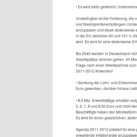
• Es wird dafür gestimmt, Unternehme
Unabdingbar ist die Forderung, die
und Niedrigrentenempfängern (Unters
anzupassen und diese stufenweise a
in der EU zwischen 60 und 101 % (Ni
wird. Es wird für eine stufenweise E
Bis 2040 werden in Deutschland nicht
Arbeitsplätze verloren gehen. 40 Mio
Frage nach einer Arbeitszeit bis zu
2011-2012 Antworten!
• Senkung der Lohn- und Einkommens
Euro geworben, darüber hinaus Ledi
• 8,5 Mio. Erwerbstätige erhalten au
5, 6, 7, 8 und 8,50 Euro und nicht de
Beschäftigte haben den Mindestlohn 
Es wird für einen gesetzlichen, stuf
Agenda 2011-2012 plädiert für eine
erwartende Inflationsrate anzupassen