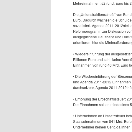
Mehreinnahmen, 52 rund. Euro bis 20
Die „Unionsfraktionschefs“ von Bun
Euro. Dadurch wachsen die Schulde
sozialisiert. Agenda 2011-2012stellte
Reformprogramm zur Diskussion vor, 
ausgeglichene Haushalte und Rückfüh
orientieren, hier die Minimalforderu
• Wiedereinführung der ausgesetzten
Billionen Euro und zahlt keine Verm
Einnahmen von rund 40 Mrd. Euro b
• Die Wiedereinführung der Börsenu
und Agenda 2011-2012 Einnahmen von 
durchsetzbar, Agenda 2011-2012 hält
• Erhöhung der Erbschaftssteuer: 20
Die Einnahmen sollten mindestens 5
• Unternehmen an Umsatzsteuer bete
Staatseinnahmen von 841 Mrd. Euro 
Unternehmer keinen Cent, da ihnen 7