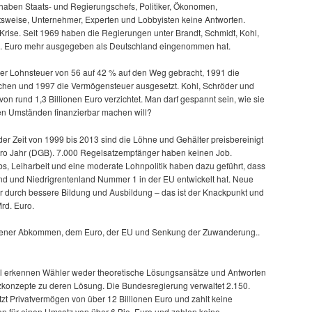
f haben Staats- und Regierungschefs, Politiker, Ökonomen,
aftsweise, Unternehmer, Experten und Lobbyisten keine Antworten.
Krise. Seit 1969 haben die Regierungen unter Brandt, Schmidt, Kohl,
d. Euro mehr ausgegeben als Deutschland eingenommen hat.
er Lohnsteuer von 56 auf 42 % auf den Weg gebracht, 1991 die
ichen und 1997 die Vermögensteuer ausgesetzt. Kohl, Schröder und
n rund 1,3 Billionen Euro verzichtet. Man darf gespannt sein, wie sie
sen Umständen finanzierbar machen will?
 der Zeit von 1999 bis 2013 sind die Löhne und Gehälter preisbereinigt
ro Jahr (DGB). 7.000 Regelsatzempfänger haben keinen Job.
s, Leiharbeit und eine moderate Lohnpolitik haben dazu geführt, dass
nd und Niedrigrentenland Nummer 1 in der EU entwickelt hat. Neue
r durch bessere Bildung und Ausbildung – das ist der Knackpunkt und
rd. Euro.
gener Abkommen, dem Euro, der EU und Senkung der Zuwanderung..
l erkennen Wähler weder theoretische Lösungsansätze und Antworten
zkonzepte zu deren Lösung. Die Bundesregierung verwaltet 2.150.
tzt Privatvermögen von über 12 Billionen Euro und zahlt keine
 für einen Umsatz von über 6 Bio. Euro und zahlen keine