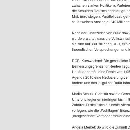
zwischen starken Politikern, Parte
die Schulden Deutschlands aufgrund
Mrd. Euro steigen. Parallel dazu geh
stufenweisen Anstieg auf 40 Million
Nach der Finanzkrise von 2008 sowie
wurde erwartet, dass die Volkswirtsc
sie sind auf 330 Billionen USD, exp
theoretischen Versprechungen und f
DGB–Kurswechsel: Die gesetzliche 
Bemessungsgrenze für Renten liegt 
Holländer erhält eine Rente von 1.0
Agenda 2010 eine Reduzierung der R
ändern und das ist gut so! Dafür lohn
Martin Schulz: Steht für soziale Gere
Unterprivilegierten niedrigen bis mi
Zuhörer. Er stellt sich als echte Alt
vorlegen, wie die „Wohltagen“ finanz
„ausgesetzten“ Vermögensteuer eine 
Angela Merkel: So wird die Zukunft D