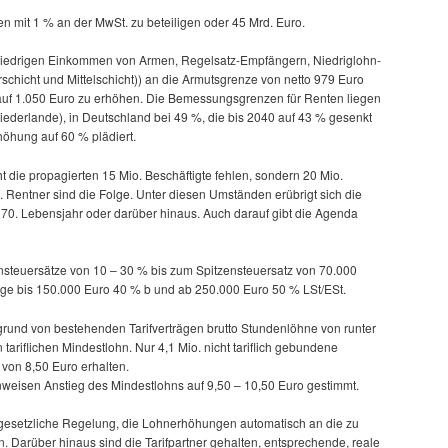
n mit 1 % an der MwSt. zu beteiligen oder 45 Mrd. Euro.
 niedrigen Einkommen von Armen, Regelsatz-Empfängern, Niedriglohn-
chicht und Mittelschicht)) an die Armutsgrenze von netto 979 Euro
uf 1.050 Euro zu erhöhen. Die Bemessungsgrenzen für Renten liegen
ederlande), in Deutschland bei 49 %, die bis 2040 auf 43 % gesenkt
rhöhung auf 60 % plädiert.
 die propagierten 15 Mio. Beschäftigte fehlen, sondern 20 Mio.
. Rentner sind die Folge. Unter diesen Umständen erübrigt sich die
m 70. Lebensjahr oder darüber hinaus. Auch darauf gibt die Agenda
teuersätze von 10 – 30 % bis zum Spitzensteuersatz von 70.000
ge bis 150.000 Euro 40 % b und ab 250.000 Euro 50 % LSt/ESt.
fgrund von bestehenden Tarifverträgen brutto Stundenlöhne von runter
n tariflichen Mindestlohn. Nur 4,1 Mio. nicht tariflich gebundene
von 8,50 Euro erhalten.
enweisen Anstieg des Mindestlohns auf 9,50 – 10,50 Euro gestimmt.
 gesetzliche Regelung, die Lohnerhöhungen automatisch an die zu
. Darüber hinaus sind die Tarifpartner gehalten, entsprechende, reale