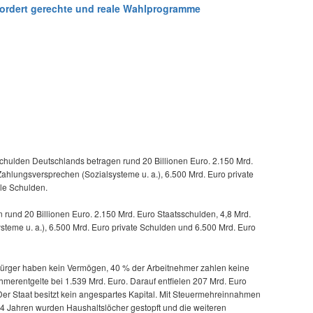
 fordert gerechte und reale Wahlprogramme
chulden Deutschlands betragen rund 20 Billionen Euro. 2.150 Mrd.
Zahlungsversprechen (Sozialsysteme u. a.), 6.500 Mrd. Euro private
le Schulden.
rund 20 Billionen Euro. 2.150 Mrd. Euro Staatsschulden, 4,8 Mrd.
teme u. a.), 6.500 Mrd. Euro private Schulden und 6.500 Mrd. Euro
 Bürger haben kein Vermögen, 40 % der Arbeitnehmer zahlen keine
hmerentgelte bei 1.539 Mrd. Euro. Darauf entfielen 207 Mrd. Euro
Der Staat besitzt kein angespartes Kapital. Mit Steuermehreinnahmen
n 4 Jahren wurden Haushaltslöcher gestopft und die weiteren