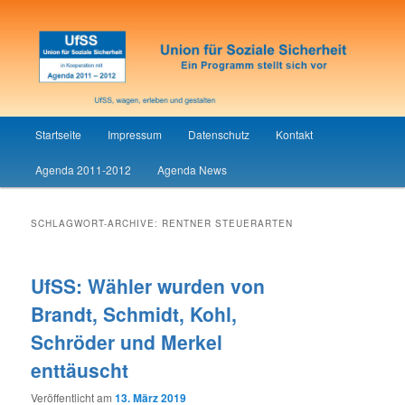
Union für Soziale Sicherheit
UfSS
Hauptmenü
Startseite
Impressum
Datenschutz
Kontakt
Zum
Zum
Agenda 2011-2012
Agenda News
Inhalt
sekundären
wechseln
Inhalt
SCHLAGWORT-ARCHIVE:
RENTNER STEUERARTEN
wechseln
UfSS: Wähler wurden von
Brandt, Schmidt, Kohl,
Schröder und Merkel
enttäuscht
Veröffentlicht am
13. März 2019