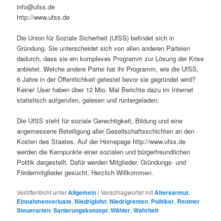
info@ufss.de
http://www.ufss.de
Die Union für Soziale Sicherheit (UfSS) befindet sich in
Gründung. Sie unterscheidet sich von allen anderen Parteien
dadurch, dass sie ein komplexes Programm zur Lösung der Krise
anbietet. Welche andere Partei hat ihr Programm, wie die UfSS,
6 Jahre in der Öffentlichkeit getestet bevor sie gegründet wird?
Keine! User haben über 12 Mio. Mal Berichte dazu im Internet
statistisch aufgerufen, gelesen und runtergeladen.
Die UfSS steht für soziale Gerechtigkeit, Bildung und eine
angemessene Beteiligung aller Gesellschaftsschichten an den
Kosten des Staates. Auf der Homepage http://www.ufss.de
werden die Kernpunkte einer sozialen und bürgerfreundlichen
Politik dargestellt. Dafür werden Mitglieder, Gründungs- und
Fördermitglieder gesucht. Herzlich Willkommen.
Veröffentlicht unter
Allgemein
|
Verschlagwortet mit
Altersarmut
,
Einnahmenverluste
,
Niedriglohn
,
Niedrigrenten
,
Politiker
,
Rentner
Steuerarten
,
Sanierungskonzept
,
Wähler
,
Wahrheit