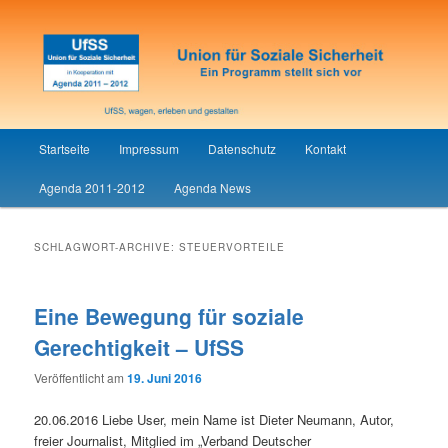
Union für Soziale Sicherheit
UfSS
Hauptmenü
Startseite
Impressum
Datenschutz
Kontakt
Zum
Zum
Agenda 2011-2012
Agenda News
Inhalt
sekundären
wechseln
Inhalt
SCHLAGWORT-ARCHIVE:
STEUERVORTEILE
wechseln
Eine Bewegung für soziale
Gerechtigkeit – UfSS
Veröffentlicht am
19. Juni 2016
20.06.2016 Liebe User, mein Name ist Dieter Neumann, Autor,
freier Journalist, Mitglied im „Verband Deutscher