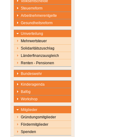
Volksentscheide
Steuerreform
Arbeitnehmerentgelte
Gesundheitsreform
Umverteilung
Mehrwertsteuer
Solidaritätszuschlag
Länderfinanzausgleich
Renten - Pensionen
Bundeswehr
Kinderagenda
Bafög
Workshop
Mitglieder
Gründungsmitglieder
Fördermitglieder
Spenden