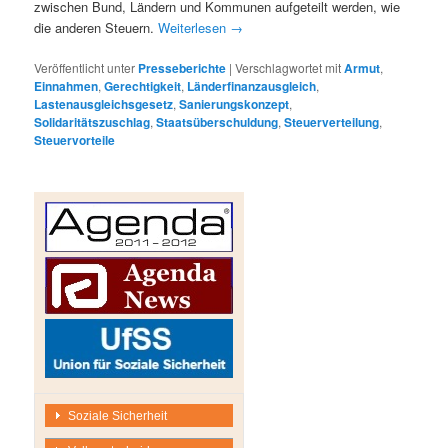
zwischen Bund, Ländern und Kommunen aufgeteilt werden, wie
die anderen Steuern.
Weiterlesen
→
Veröffentlicht unter
Presseberichte
|
Verschlagwortet mit
Armut
,
Einnahmen
,
Gerechtigkeit
,
Länderfinanzausgleich
,
Lastenausgleichsgesetz
,
Sanierungskonzept
,
Solidaritätszuschlag
,
Staatsüberschuldung
,
Steuerverteilung
,
Steuervorteile
Soziale Sicherheit