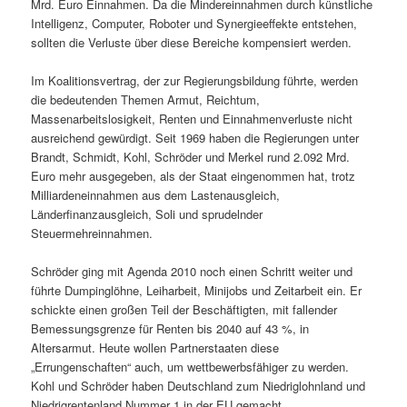
Mrd. Euro Einnahmen. Da die Mindereinnahmen durch künstliche
Intelligenz, Computer, Roboter und Synergieeffekte entstehen,
sollten die Verluste über diese Bereiche kompensiert werden.
Im Koalitionsvertrag, der zur Regierungsbildung führte, werden
die bedeutenden Themen Armut, Reichtum,
Massenarbeitslosigkeit, Renten und Einnahmenverluste nicht
ausreichend gewürdigt. Seit 1969 haben die Regierungen unter
Brandt, Schmidt, Kohl, Schröder und Merkel rund 2.092 Mrd.
Euro mehr ausgegeben, als der Staat eingenommen hat, trotz
Milliardeneinnahmen aus dem Lastenausgleich,
Länderfinanzausgleich, Soli und sprudelnder
Steuermehreinnahmen.
Schröder ging mit Agenda 2010 noch einen Schritt weiter und
führte Dumpinglöhne, Leiharbeit, Minijobs und Zeitarbeit ein. Er
schickte einen großen Teil der Beschäftigten, mit fallender
Bemessungsgrenze für Renten bis 2040 auf 43 %, in
Altersarmut. Heute wollen Partnerstaaten diese
„Errungenschaften“ auch, um wettbewerbsfähiger zu werden.
Kohl und Schröder haben Deutschland zum Niedriglohnland und
Niedrigrentenland Nummer 1 in der EU gemacht.