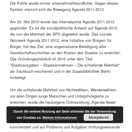
Die Politik wurde immer unternehmerfreundlicher. Gegen dieses
System stemmt sich die Bewegung Agenda 2011-2012.
Am 20. Mai 2010 wurde das Internetportal Agenda 2011-2012
gegründet. Es ist die sozialpolitische Antwort auf Agenda 2010,
die von der Mehrheit der SPD abgelehnt wurde. Das soziale
Netzwerk Agenda 2011-2012, eine Initiative von Bürgern für
Bürger, hat das Ziel, eine angemessene Beteiligung aller
Gesellschaftsschichten an den Kosten des Staates zu erreichen.
Das Gründungsprotokoll ist 2010 unter dem Titel
“Staatsausgaben – Staatseinnahmen – Die schlafende Mehrheit“
als Sachbuch erschienen und in der Staatsbibliothek Berlin
hinterlegt.
Um die schlafende Mehrheit von Nichtwählern, Wanderwählern,
vor allen Dingen junge Menschen und Unterprivilegierte zu
erreichen, wurde die hauseigene Onlinezeitung „Agenda News“
mit folgendem Konzept gegründet: Alle 3 Tage werden seit 2010
Durch die weitere Nutzung der Seite stimmen Sie der Verwendung
brisante nationale und internationale Themen aus Politik,
Akzeptieren
von Cookies zu.
Weitere Informationen
Wirtschaft und Kultur ausgewertet. Das Topthema wird kurz
kommentiert und auf Probleme und Aufgaben richtungsweisende