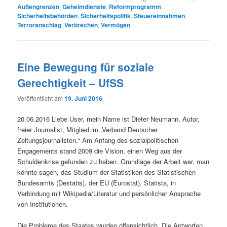
Außengrenzen
,
Geheimdienste
,
Reformprogramm
,
Sicherheitsbehörden
,
Sicherheitspolitik
,
Steuereinnahmen
,
Terroranschlag
,
Verbrechen
,
Vermögen
Eine Bewegung für soziale
Gerechtigkeit – UfSS
Veröffentlicht am
19. Juni 2016
20.06.2016 Liebe User, mein Name ist Dieter Neumann, Autor,
freier Journalist, Mitglied im „Verband Deutscher
Zeitungsjournalisten.“ Am Anfang des sozialpolitischen
Engagements stand 2009 die Vision, einen Weg aus der
Schuldenkrise gefunden zu haben. Grundlage der Arbeit war, man
könnte sagen, das Studium der Statistiken des Statistischen
Bundesamts (Destatis), der EU (Eurostat), Statista, in
Verbindung mit Wikipedia/Literatur und persönlicher Ansprache
von Institutionen.
Die Probleme des Staates wurden offensichtlich. Die Antworten