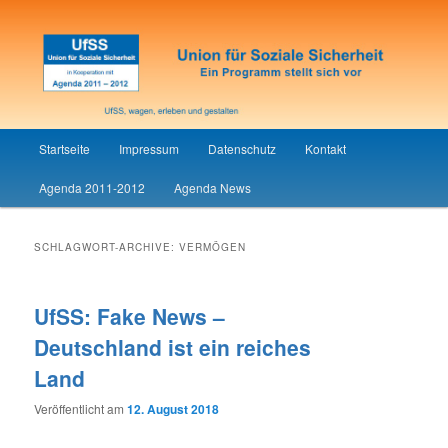
Union für Soziale Sicherheit
UfSS
Hauptmenü
Startseite
Impressum
Datenschutz
Kontakt
Zum
Zum
Agenda 2011-2012
Agenda News
Inhalt
sekundären
wechseln
Inhalt
SCHLAGWORT-ARCHIVE:
VERMÖGEN
wechseln
UfSS: Fake News –
Deutschland ist ein reiches
Land
Veröffentlicht am
12. August 2018