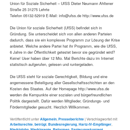
Union für Soziale Sicherheit – UfSS Dieter Neumann Ahltener
Straße 25 31275 Lehrte
Telefon 05132-52919 E-Mail: info@ufss.de http://www.ufss.de
Die Union für soziale Sicherheit (UfSS) befindet sich in
Gründung. Sie unterscheidet sich von allen anderen Parteien
dadurch, dass sie ein komplexes Programm zur Lösung der Krise
anbietet. Welche andere Partei hat ihr Programm, wie die UfSS,
6 Jahre in der Öffentlichkeit getestet bevor sie gegründet wird?
Keine! User haben über 12 Mio. Mal Berichte dazu im Internet
statistisch aufgerufen, gelesen und runtergeladen.
Die UfSS steht für soziale Gerechtigkeit, Bildung und eine
angemessene Beteiligung aller Gesellschaftsschichten an den
Kosten des Staates. Auf der Homepage http://www.ufss.de
werden die Kernpunkte einer sozialen und bürgerfreundlichen
Politik dargestellt. Dafür werden Mitglieder, Gründungs- und
Fördermitglieder gesucht. Herzlich Willkommen.
Veröffentlicht unter
Allgemein
,
Presseberichte
|
Verschlagwortet mit
Arbeitsrechte
,
betrügt
,
Bundesregierung
,
Hartz-IV-Empfänger
,
Niedriglohn
,
Niedrigrente
,
Reformen
,
Sanierungskonzept
,