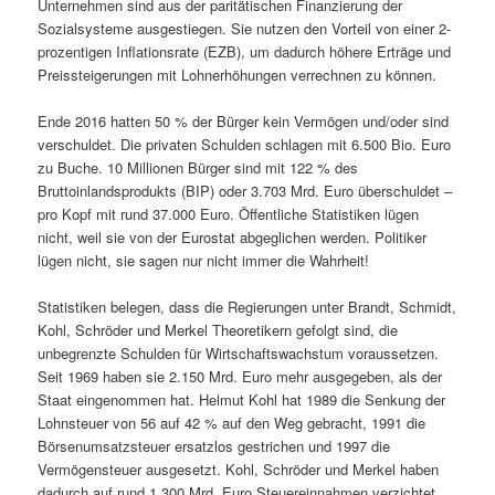
Unternehmen sind aus der paritätischen Finanzierung der
Sozialsysteme ausgestiegen. Sie nutzen den Vorteil von einer 2-
prozentigen Inflationsrate (EZB), um dadurch höhere Erträge und
Preissteigerungen mit Lohnerhöhungen verrechnen zu können.
Ende 2016 hatten 50 % der Bürger kein Vermögen und/oder sind
verschuldet. Die privaten Schulden schlagen mit 6.500 Bio. Euro
zu Buche. 10 Millionen Bürger sind mit 122 % des
Bruttoinlandsprodukts (BIP) oder 3.703 Mrd. Euro überschuldet –
pro Kopf mit rund 37.000 Euro. Öffentliche Statistiken lügen
nicht, weil sie von der Eurostat abgeglichen werden. Politiker
lügen nicht, sie sagen nur nicht immer die Wahrheit!
Statistiken belegen, dass die Regierungen unter Brandt, Schmidt,
Kohl, Schröder und Merkel Theoretikern gefolgt sind, die
unbegrenzte Schulden für Wirtschaftswachstum voraussetzen.
Seit 1969 haben sie 2.150 Mrd. Euro mehr ausgegeben, als der
Staat eingenommen hat. Helmut Kohl hat 1989 die Senkung der
Lohnsteuer von 56 auf 42 % auf den Weg gebracht, 1991 die
Börsenumsatzsteuer ersatzlos gestrichen und 1997 die
Vermögensteuer ausgesetzt. Kohl, Schröder und Merkel haben
dadurch auf rund 1.300 Mrd. Euro Steuereinnahmen verzichtet.