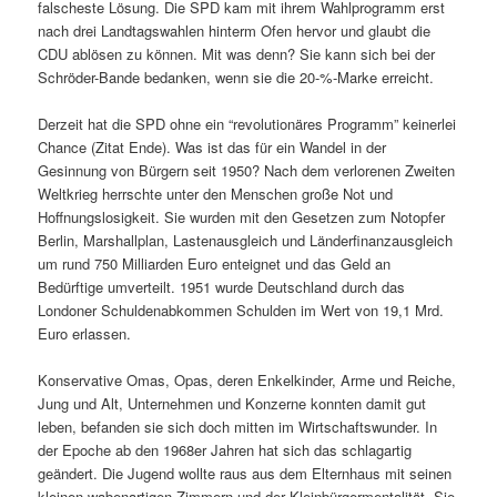
falscheste Lösung. Die SPD kam mit ihrem Wahlprogramm erst
nach drei Landtagswahlen hinterm Ofen hervor und glaubt die
CDU ablösen zu können. Mit was denn? Sie kann sich bei der
Schröder-Bande bedanken, wenn sie die 20-%-Marke erreicht.
Derzeit hat die SPD ohne ein “revolutionäres Programm” keinerlei
Chance (Zitat Ende). Was ist das für ein Wandel in der
Gesinnung von Bürgern seit 1950? Nach dem verlorenen Zweiten
Weltkrieg herrschte unter den Menschen große Not und
Hoffnungslosigkeit. Sie wurden mit den Gesetzen zum Notopfer
Berlin, Marshallplan, Lastenausgleich und Länderfinanzausgleich
um rund 750 Milliarden Euro enteignet und das Geld an
Bedürftige umverteilt. 1951 wurde Deutschland durch das
Londoner Schuldenabkommen Schulden im Wert von 19,1 Mrd.
Euro erlassen.
Konservative Omas, Opas, deren Enkelkinder, Arme und Reiche,
Jung und Alt, Unternehmen und Konzerne konnten damit gut
leben, befanden sie sich doch mitten im Wirtschaftswunder. In
der Epoche ab den 1968er Jahren hat sich das schlagartig
geändert. Die Jugend wollte raus aus dem Elternhaus mit seinen
kleinen wabenartigen Zimmern und der Kleinbürgermentalität. Sie