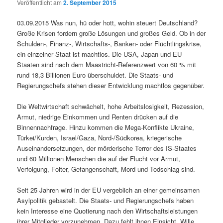
Veröffentlicht am
2. September 2015
03.09.2015 Was nun, hü oder hott, wohin steuert Deutschland?
Große Krisen fordern große Lösungen und großes Geld. Ob in der
Schulden-, Finanz-, Wirtschafts-, Banken- oder Flüchtlingskrise,
ein einzelner Staat ist machtlos. Die USA, Japan und EU-
Staaten sind nach dem Maastricht-Referenzwert von 60 % mit
rund 18,3 Billionen Euro überschuldet. Die Staats- und
Regierungschefs stehen dieser Entwicklung machtlos gegenüber.
Die Weltwirtschaft schwächelt, hohe Arbeitslosigkeit, Rezession,
Armut, niedrige Einkommen und Renten drücken auf die
Binnennachfrage. Hinzu kommen die Mega-Konflikte Ukraine,
Türkei/Kurden, Israel/Gaza, Nord-/Südkorea, kriegerische
Auseinandersetzungen, der mörderische Terror des IS-Staates
und 60 Millionen Menschen die auf der Flucht vor Armut,
Verfolgung, Folter, Gefangenschaft, Mord und Todschlag sind.
Seit 25 Jahren wird in der EU vergeblich an einer gemeinsamen
Asylpolitik gebastelt. Die Staats- und Regierungschefs haben
kein Interesse eine Quotierung nach den Wirtschaftsleistungen
ihrer Mitglieder vorzunehmen. Dazu fehlt ihnen Einsicht, Wille,