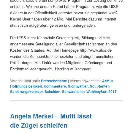
dadurch, dass sie ein komplexes Programm zur Lösung der Krise
anbietet. Welche andere Partei hat ihr Programm, wie die UfSS,
6 Jahre in der Öffentlichkeit getestet bevor sie gegründet wird?
Keine! User haben über 12 Mio. Mal Berichte dazu im Internet
statistisch aufgerufen, gelesen und runtergeladen.
Die UfSS steht für soziale Gerechtigkeit, Bildung und eine
angemessene Beteiligung aller Gesellschaftsschichten an den
Kosten des Staates. Auf der Homepage http://www.ufss.de
werden die Kernpunkte einer sozialen und bürgerfreundlichen
Politik dargestellt. Dafür werden Mitglieder, Gründungs- und
Fördermitglieder gesucht. Herzlich willkommen!
Veröffentlicht unter
Presseberichte
|
Verschlagwortet mit
Armut
,
Hoffnungslosigkeit
,
Kommentare
,
Nichtwähler
,
Not
,
Renten
,
Sanierungskonzept
,
Schulden
,
Schwachsinn
,
Wahlboykott 2017
Angela Merkel – Mutti lässt
die Zügel schleifen