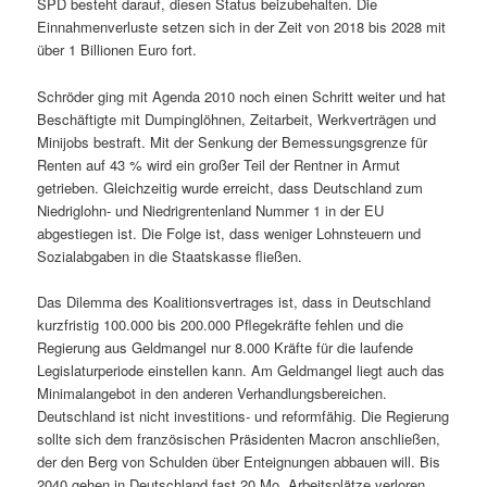
SPD besteht darauf, diesen Status beizubehalten. Die
Einnahmenverluste setzen sich in der Zeit von 2018 bis 2028 mit
über 1 Billionen Euro fort.
Schröder ging mit Agenda 2010 noch einen Schritt weiter und hat
Beschäftigte mit Dumpinglöhnen, Zeitarbeit, Werkverträgen und
Minijobs bestraft. Mit der Senkung der Bemessungsgrenze für
Renten auf 43 % wird ein großer Teil der Rentner in Armut
getrieben. Gleichzeitig wurde erreicht, dass Deutschland zum
Niedriglohn- und Niedrigrentenland Nummer 1 in der EU
abgestiegen ist. Die Folge ist, dass weniger Lohnsteuern und
Sozialabgaben in die Staatskasse fließen.
Das Dilemma des Koalitionsvertrages ist, dass in Deutschland
kurzfristig 100.000 bis 200.000 Pflegekräfte fehlen und die
Regierung aus Geldmangel nur 8.000 Kräfte für die laufende
Legislaturperiode einstellen kann. Am Geldmangel liegt auch das
Minimalangebot in den anderen Verhandlungsbereichen.
Deutschland ist nicht investitions- und reformfähig. Die Regierung
sollte sich dem französischen Präsidenten Macron anschließen,
der den Berg von Schulden über Enteignungen abbauen will. Bis
2040 gehen in Deutschland fast 20 Mo. Arbeitsplätze verloren