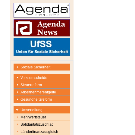
Soziale Sicherheit
Volksentscheide
Steuerreform
Arbeitnehmerentgelte
Gesundheitsreform
Umverteilung
Mehrwertsteuer
Solidaritätszuschlag
Länderfinanzausgleich