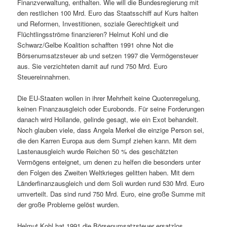
Finanzverwaltung, enthalten. Wie will die Bundesregierung mit
den restlichen 100 Mrd. Euro das Staatsschiff auf Kurs halten
und Reformen, Investitionen, soziale Gerechtigkeit und
Flüchtlingsströme finanzieren? Helmut Kohl und die
Schwarz/Gelbe Koalition schafften 1991 ohne Not die
Börsenumsatzsteuer ab und setzen 1997 die Vermögensteuer
aus. Sie verzichteten damit auf rund 750 Mrd. Euro
Steuereinnahmen.
Die EU-Staaten wollen in ihrer Mehrheit keine Quotenregelung,
keinen Finanzausgleich oder Eurobonds. Für seine Forderungen
danach wird Hollande, gelinde gesagt, wie ein Exot behandelt.
Noch glauben viele, dass Angela Merkel die einzige Person sei,
die den Karren Europa aus dem Sumpf ziehen kann. Mit dem
Lastenausgleich wurde Reichen 50 % des geschätzten
Vermögens enteignet, um denen zu helfen die besonders unter
den Folgen des Zweiten Weltkrieges gelitten haben. Mit dem
Länderfinanzausgleich und dem Soli wurden rund 530 Mrd. Euro
umverteilt. Das sind rund 750 Mrd. Euro, eine große Summe mit
der große Probleme gelöst wurden.
Helmut Kohl hat 1991 die Börsenumsatzsteuer ersatzlos