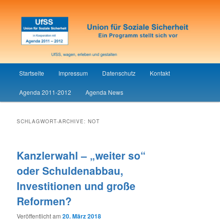
Union für Soziale Sicherheit
UfSS
Hauptmenü
Startseite
Impressum
Datenschutz
Kontakt
Zum
Zum
Agenda 2011-2012
Agenda News
Inhalt
sekundären
wechseln
Inhalt
SCHLAGWORT-ARCHIVE:
NOT
wechseln
Kanzlerwahl – „weiter so“
oder Schuldenabbau,
Investitionen und große
Reformen?
Veröffentlicht am
20. März 2018